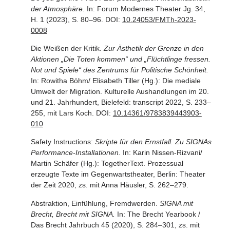
der Atmosphäre.
In: Forum Modernes Theater Jg. 34,
H. 1 (2023), S. 80–96. DOI:
10.24053/FMTh-2023-
0008
Die Weißen der Kritik.
Zur Ästhetik der Grenze in den
Aktionen „Die Toten kommen“ und „Flüchtlinge fressen.
Not und Spiele“ des Zentrums für Politische Schönheit.
In: Rowitha Böhm/ Elisabeth Tiller (Hg.): Die mediale
Umwelt der Migration. Kulturelle Aushandlungen im 20.
und 21. Jahrhundert, Bielefeld: transcript 2022, S. 233–
255, mit Lars Koch. DOI:
10.14361/9783839443903-
010
Safety Instructions:
Skripte für den Ernstfall. Zu SIGNAs
Performance-Installationen.
In: Karin Nissen-Rizvani/
Martin Schäfer (Hg.): TogetherText. Prozessual
erzeugte Texte im Gegenwartstheater, Berlin: Theater
der Zeit 2020, zs. mit Anna Häusler, S. 262–279.
Abstraktion, Einfühlung, Fremdwerden.
SIGNA mit
Brecht, Brecht mit SIGNA.
In: The Brecht Yearbook /
Das Brecht Jahrbuch 45 (2020), S. 284–301, zs. mit