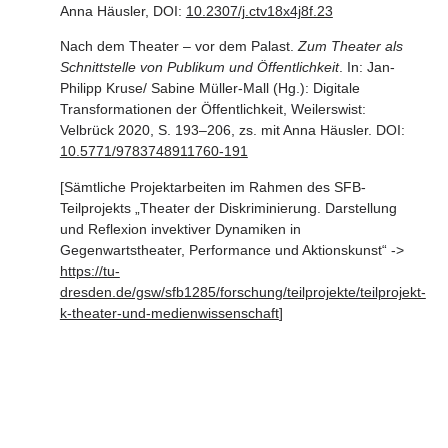
Anna Häusler, DOI:
10.2307/j.ctv18x4j8f.23
Nach dem Theater – vor dem Palast.
Zum Theater als
Schnittstelle von Publikum und Öffentlichkeit
. In: Jan-
Philipp Kruse/ Sabine Müller-Mall (Hg.): Digitale
Transformationen der Öffentlichkeit, Weilerswist:
Velbrück 2020, S. 193–206, zs. mit Anna Häusler. DOI:
10.5771/9783748911760-191
[Sämtliche Projektarbeiten im Rahmen des SFB-
Teilprojekts
„Theater der Diskriminierung. Darstellung
und Reflexion invektiver Dynamiken in
Gegenwartstheater, Performance und Aktionskunst“
->
https://tu-
dresden.de/gsw/sfb1285/forschung/teilprojekte/teilprojekt-
k-theater-und-medienwissenschaft
]