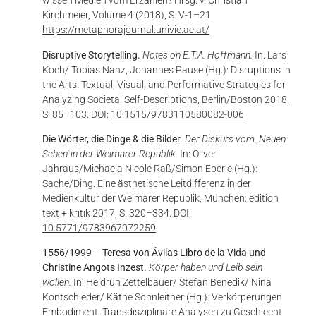
wissen Medien vom Erzählen? Hrsg. v. Christian
Kirchmeier, Volume 4 (2018), S. V-1–21.
https://metaphorajournal.univie.ac.at/
Disruptive Storytelling.
Notes on E.T.A. Hoffmann.
In: Lars
Koch/ Tobias Nanz, Johannes Pause (Hg.): Disruptions in
the Arts. Textual, Visual, and Performative Strategies for
Analyzing Societal Self-Descriptions, Berlin/Boston 2018,
S. 85–103. DOI:
10.1515/9783110580082-006
Die Wörter, die Dinge & die Bilder.
Der Diskurs vom ,Neuen
Sehen‘ in der Weimarer Republik.
In: Oliver
Jahraus/Michaela Nicole Raß/Simon Eberle (Hg.):
Sache/Ding. Eine ästhetische Leitdifferenz in der
Medienkultur der Weimarer Republik, München: edition
text + kritik 2017, S. 320–334. DOI:
10.5771/9783967072259
1556/1999 – Teresa von Ávilas Libro de la Vida und
Christine Angots Inzest.
Körper haben und Leib sein
wollen.
In: Heidrun Zettelbauer/ Stefan Benedik/ Nina
Kontschieder/ Käthe Sonnleitner (Hg.): Verkörperungen
Embodiment. Transdisziplinäre Analysen zu Geschlecht