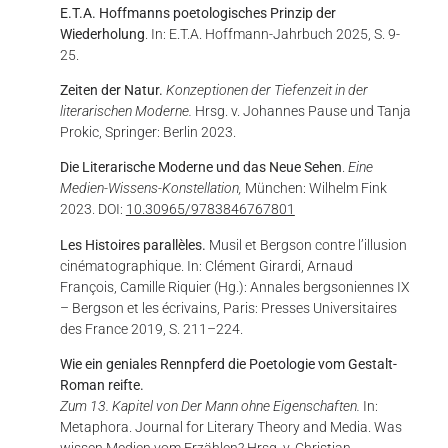
E.T.A. Hoffmanns poetologisches Prinzip der
Wiederholung
. In: E.T.A. Hoffmann-Jahrbuch 2025, S. 9-
25.
Zeiten der Natur.
Konzeptionen der Tiefenzeit in der
literarischen Moderne.
Hrsg. v. Johannes Pause und Tanja
Prokic, Springer: Berlin 2023.
Die Literarische Moderne und das Neue Sehen
.
Eine
Medien-Wissens-Konstellation,
München: Wilhelm Fink
2023. DOI:
10.30965/9783846767801
Les Histoires parallèles.
Musil et Bergson contre l’illusion
cinématographique. In: Clément Girardi, Arnaud
François, Camille Riquier (Hg.): Annales bergsoniennes IX
– Bergson et les écrivains, Paris: Presses Universitaires
des France 2019, S. 211–224.
Wie ein geniales Rennpferd die Poetologie vom Gestalt-
Roman reifte.
Zum 13. Kapitel von Der Mann ohne Eigenschaften.
In:
Metaphora. Journal for Literary Theory and Media. Was