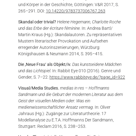
und Körper in der Geschichte, Göttingen: V&R 2017, S.
265–291. DOI:
10.14220/9783737006767.263
Skandal oder trivial?
Helene Hegemann, Charlotte Roche
und das Erbe der écriture féminine.
In: Andrea Bartl/
Martin Kraus (Hg.): Skandalautoren. Zu repräsentativen
Mustern literarischer Provokation und Aufsehen
erregender Autorinszenierungen, Würzburg:
Königshausen & Neumann 2014, S. 395–415.
Die ,Neue Frau‘ als Objekt/iv.
Das kunstseidene Mädchen
und das Lichtspiel.
In: Rabbit Eye 010 (2016). Genre und
Gender, S. 7–22.
https://www.rabbiteye.de/?page_id=922
Visual/Media Studies.
medias in res – Hoffmanns
Sandmann und die Geburt der modernen Literatur aus dem
Geist der visuellen Medien oder: Was ein
medienwissenschaftlicher Ansatz vermag.
In: Oliver
Jahraus (Hg.): Zugänge zur Literaturtheorie. 17
Modellanalyse zu E.T.A. Hoffmanns Der Sandmann,
Stuttgart: Reclam 2016, S. 238–253.