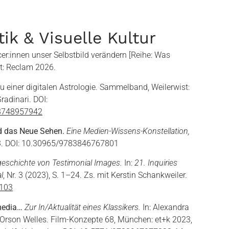
ik & Visuelle Kultur
er:innen unser Selbstbild verändern [Reihe: Was
rt: Reclam 2026.
u einer digitalen Astrologie. Sammelband, Weilerwist:
radinari. DOI:
83748957942
d das Neue Sehen.
Eine Medien-Wissens-Konstellation,
3. DOI: 10.30965/9783846767801
eschichte von Testimonial Images.
In:
21. Inquiries
l
, Nr. 3 (2023), S. 1–24. Zs. mit Kerstin Schankweiler.
9103
media…
Zur In/Aktualität eines Klassikers.
In: Alexandra
 Orson Welles. Film-Konzepte 68, München: et+k 2023,