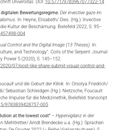
schrift
Universitas
. DOI:
10.5771/9783967077322-14
igitalen Bewertungsregime.
Der invective gaze im
alismus.
In: Heyne, Elisabeth/ Dies. (Hg.): Invective
 die Kultur der Beschämung. Bielefeld 2022, S. 95–
9457498-004
sual Control and the Digital Image (13 Theses).
In:
 Culture, and Technology“. Coils of the Serpent: Journal
ry Power 5 (2020), S. 145–152.
g/2020/07/post-like-share-submit-visual-control-and-
oucault und die Geburt der Klinik.
In: Orsolya Friedrich/
/ Sebastian Schleidgen (Hg.): Nietzsche, Foucault
he Impulse für die Medizinethik, Bielefeld: transcript
15/9783839428757-005
ution at the lowest cost“
– Hypervigilanz in der
an Mehltretter/ Arndt Brendecke u.a. (Hg.): Sprachen
on: De Gruyter 2022 (= Reihe Vigilanzkulturen), S.