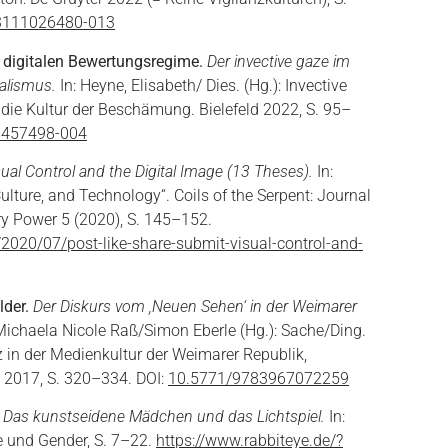
3111026480-013
igitalen Bewertungsregime.
Der invective gaze im
alismus.
In: Heyne, Elisabeth/ Dies. (Hg.): Invective
 die Kultur der Beschämung. Bielefeld 2022, S. 95–
9457498-004
sual Control and the Digital Image (13 Theses).
In:
 Culture, and Technology“. Coils of the Serpent: Journal
ry Power 5 (2020), S. 145–152.
g/2020/07/post-like-share-submit-visual-control-and-
lder.
Der Diskurs vom ,Neuen Sehen‘ in der Weimarer
Michaela Nicole Raß/Simon Eberle (Hg.): Sache/Ding.
nz in der Medienkultur der Weimarer Republik,
ik 2017, S. 320–334. DOI:
10.5771/9783967072259
Das kunstseidene Mädchen und das Lichtspiel.
In:
e und Gender, S. 7–22.
https://www.rabbiteye.de/?