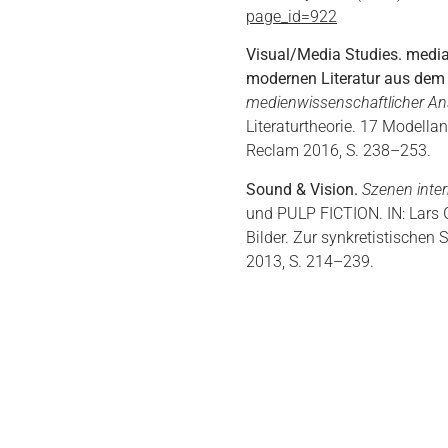
page_id=922
Visual/Media Studies. media
modernen Literatur aus dem 
medienwissenschaftlicher An
Literaturtheorie. 17 Modella
Reclam 2016, S. 238–253.
Sound & Vision.
Szenen inter
und P
ULP
F
ICTION
. I
N
: Lars
Bilder. Zur synkretistischen
2013, S. 214–239.