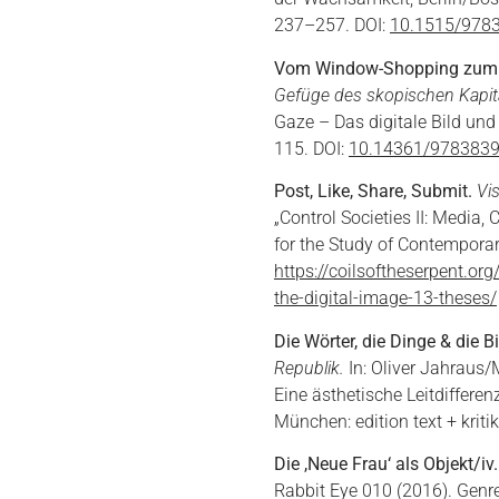
237–257. DOI:
10.1515/978
Vom Window-Shopping zum d
Gefüge des skopischen Kapit
Gaze – Das digitale Bild und
115. DOI:
10.14361/978383
Post, Like, Share, Submit.
Vi
„Control Societies II: Media,
for the Study of Contempora
https://coilsoftheserpent.or
the-digital-image-13-theses/
Die Wörter, die Dinge & die Bi
Republik.
In: Oliver Jahraus/
Eine ästhetische Leitdiffere
München: edition text + krit
Die ,Neue Frau‘ als Objekt/iv.
Rabbit Eye 010 (2016). Genr