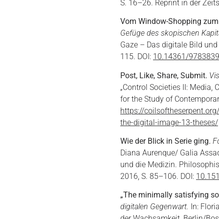
S. 16–26. Reprint in der Zeit
Vom Window-Shopping zum d
Gefüge des skopischen Kapit
Gaze – Das digitale Bild und
115. DOI:
10.14361/978383
Post, Like, Share, Submit.
Vi
„Control Societies II: Media,
for the Study of Contempora
https://coilsoftheserpent.or
the-digital-image-13-theses/
Wie der Blick in Serie ging.
F
Diana Aurenque/ Galia Assadi
und die Medizin. Philosophisc
2016, S. 85–106. DOI:
10.15
„The minimally satisfying sol
digitalen Gegenwart.
In: Flori
der Wachsamkeit, Berlin/Bost