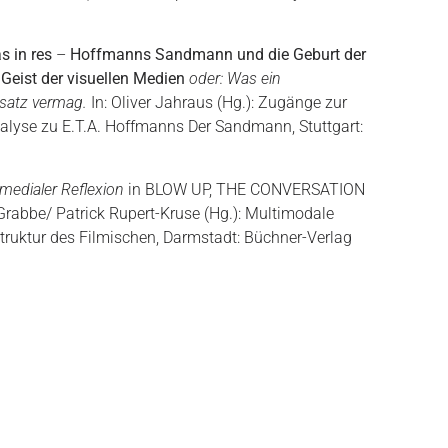
s in res
–
Hoffmanns Sandmann und die Geburt der
Geist der visuellen Medien
oder: Was ein
satz vermag.
In: Oliver Jahraus (Hg.): Zugänge zur
nalyse zu E.T.A. Hoffmanns Der Sandmann, Stuttgart:
medialer Reflexion
in B
LOW
U
P
, T
HE
C
ONVERSATION
 Grabbe/ Patrick Rupert-Kruse (Hg.): Multimodale
 Struktur des Filmischen, Darmstadt: Büchner-Verlag