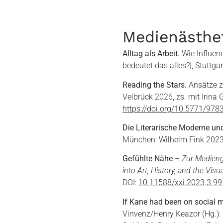
Medienästhet
Alltag als Arbeit.
Wie Influenc
bedeutet das alles?], Stuttga
Reading the Stars.
Ansätze z
Velbrück 2026, zs. mit Irina G
https://doi.org/10.5771/97
Die Literarische Moderne un
München: Wilhelm Fink 202
Gefühlte Nähe
–
Zur Medieng
into Art, History, and the Visua
DOI:
10.11588/xxi.2023.3.9
If Kane had been on social 
Vinvenz/Henry Keazor (Hg.):