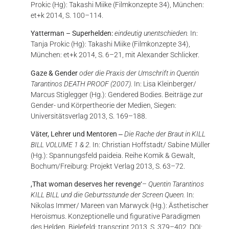
Prokic (Hg): Takashi Miike (Filmkonzepte 34), München:
et+k 2014, S. 100–114.
Yatterman – Superhelden:
eindeutig unentschieden.
In:
Tanja Prokic (Hg): Takashi Miike (Filmkonzepte 34),
München: et+k 2014, S. 6–21, mit Alexander Schlicker.
Gaze & Gender
oder die Praxis der Umschrift in Quentin
Tarantinos DEATH PROOF (2007).
In: Lisa Kleinberger/
Marcus Stiglegger (Hg.): Gendered Bodies. Beiträge zur
Gender- und Körpertheorie der Medien, Siegen:
Universitätsverlag 2013, S. 169–188.
Väter, Lehrer und Mentoren
‒
Die Rache der Braut in KILL
BILL VOLUME 1 & 2.
In: Christian Hoffstadt/ Sabine Müller
(Hg.): Spannungsfeld paideia. Reihe Komik & Gewalt,
Bochum/Freiburg: Projekt Verlag 2013, S. 63–72.
,That woman deserves her revenge‘
–
Quentin Tarantinos
KILL BILL und die Geburtsstunde der Screen Queen.
In:
Nikolas Immer/ Mareen van Marwyck (Hg.): Ästhetischer
Heroismus. Konzeptionelle und figurative Paradigmen
des Helden, Bielefeld: transcript 2013, S. 379–402. DOI: