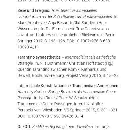
2017, S. 131–134. DOI:
10.3167/trans.2017.070312
Serie und Ereignis.
True Detective als visuelles
Laboratorium an der Schnittstelle zum Posttelevisuellen.
In:
Mark Arenhövel/ Anja Besand/ Olaf Sanders (Hg.):
Wissensümpfe. Die Fernsehserie True Detective aus
sozial- und kulturwisenschaftlichen Blickwinkeln, Berlin:
Springer 2017, S. 163–196. DOI:
10.1007/978-3-658-
13590-4_11
Tarantino synaesthetics –
Intermedialität als ästhetische
Strategie.
In: Nils Bothmann/ Christian Hoffstadt (Hg.):
Quentin Tarantino zwischen Komik, Katharsis und
Gewalt, Bochum/Freiburg: Projekt Verlag 2016, S. 15–28.
Intermediale Konstellationen / Transmediale Annexionen:
Harmony Korines Spring Breakers als transmediale Genre-
Passage.
In: Ivo Ritzer/ Peter W. Schulze (Hg.):
Transmediale Genre-Passagen. Interdisziplinäre
Perspektiven, Wiesbaden: VS Springer 2015, S. 301–321.
DOI:
10.1007/978-3-658-09426-3_14
On/Off.
Zu Miikes Big Bang Love, Juvenile A
.
In: Tanja