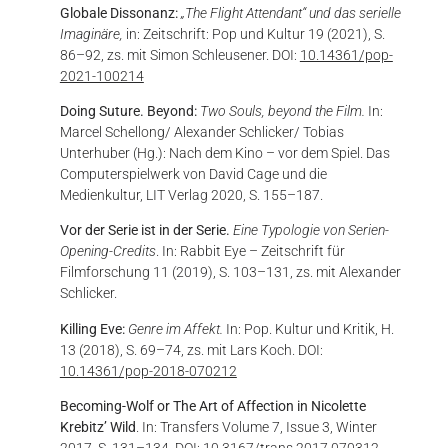
Globale Dissonanz:
„The Flight Attendant“ und das serielle
Imaginäre,
in: Zeitschrift: Pop und Kultur 19 (2021), S.
86–92, zs. mit Simon Schleusener. DOI:
10.14361/pop-
2021-100214
Doing Suture. Beyond:
Two Souls, beyond the Film.
In:
Marcel Schellong/ Alexander Schlicker/ Tobias
Unterhuber (Hg.): Nach dem Kino – vor dem Spiel. Das
Computerspielwerk von David Cage und die
Medienkultur, LIT Verlag 2020, S. 155–187.
Vor der Serie ist in der Serie.
Eine Typologie von Serien-
Opening-Credits
. In: Rabbit Eye – Zeitschrift für
Filmforschung 11 (2019), S. 103–131, zs. mit Alexander
Schlicker.
Killing Eve:
Genre im Affekt.
In: Pop. Kultur und Kritik, H.
13 (2018), S. 69–74, zs. mit Lars Koch. DOI:
10.14361/pop-2018-070212
Becoming-Wolf or The Art of Affection in Nicolette
Krebitz’ Wild
. In: Transfers Volume 7, Issue 3, Winter