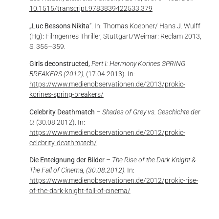
10.1515/transcript.9783839422533.379
„Luc Bessons Nikita
“. In: Thomas Koebner/ Hans J. Wulff
(Hg): Filmgenres Thriller, Stuttgart/Weimar: Reclam 2013,
S. 355–359.
Girls deconstructed,
Part I: Harmony Korines SPRING
BREAKERS (2012)
, (17.04.2013). In:
https://www.medienobservationen.de/2013/prokic-
korines-spring-breakers/
Celebrity Deathmatch
–
Shades of Grey vs. Geschichte der
O.
(30.08.2012). In:
https://www.medienobservationen.de/2012/prokic-
celebrity-deathmatch/
Die Enteignung der Bilder
–
The Rise of the Dark Knight &
The Fall of Cinema,
(30.08.2012)
. In:
https://www.medienobservationen.de/2012/prokic-rise-
of-the-dark-knight-fall-of-cinema/