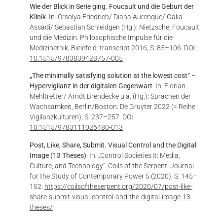
Wie der Blick in Serie ging. Foucault und die Geburt der
Klinik
. In: Orsolya Friedrich/ Diana Aurenque/ Galia
Assadi/ Sebastian Schleidgen (Hg.): Nietzsche, Foucault
und die Medizin. Philosophische Impulse für die
Medizinethik, Bielefeld: transcript 2016, S. 85–106. DOI:
10.1515/9783839428757-005
„The minimally satisfying solution at the lowest cost“ –
Hypervigilanz in der digitalen Gegenwart
. In: Florian
Mehltretter/ Arndt Brendecke u.a. (Hg.): Sprachen der
Wachsamkeit, Berlin/Boston: De Gruyter 2022 (= Reihe
Vigilanzkulturen), S. 237–257. DOI:
10.1515/9783111026480-013
Post, Like, Share, Submit. Visual Control and the Digital
Image (13 Theses)
. In: „Control Societies II: Media,
Culture, and Technology“. Coils of the Serpent: Journal
for the Study of Contemporary Power 5 (2020), S. 145–
152.
https://coilsoftheserpent.org/2020/07/post-like-
share-submit-visual-control-and-the-digital-image-13-
theses/