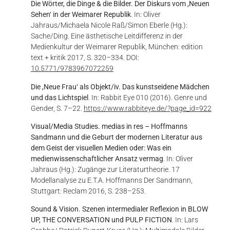
Die Wörter, die Dinge & die Bilder. Der Diskurs vom ,Neuen
Sehen‘ in der Weimarer Republik
. In: Oliver
Jahraus/Michaela Nicole Raß/Simon Eberle (Hg.):
Sache/Ding. Eine ästhetische Leitdifferenz in der
Medienkultur der Weimarer Republik, München: edition
text + kritik 2017, S. 320–334. DOI:
10.5771/9783967072259
Die ,Neue Frau‘ als Objekt/iv. Das kunstseidene Mädchen
und das Lichtspiel
. In: Rabbit Eye 010 (2016). Genre und
Gender, S. 7–22.
https://www.rabbiteye.de/?page_id=922
Visual/Media Studies. medias in res – Hoffmanns
Sandmann und die Geburt der modernen Literatur aus
dem Geist der visuellen Medien oder: Was ein
medienwissenschaftlicher Ansatz vermag
. In: Oliver
Jahraus (Hg.): Zugänge zur Literaturtheorie. 17
Modellanalyse zu E.T.A. Hoffmanns Der Sandmann,
Stuttgart: Reclam 2016, S. 238–253.
Sound & Vision. Szenen intermedialer Reflexion in B
LOW
U
P
, T
HE
C
ONVERSATION
und P
ULP
F
ICTION
. I
n
: Lars