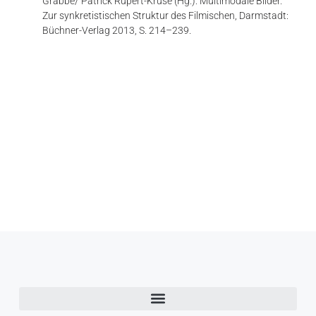
Grabbe/ Patrick Rupert-Kruse (Hg.): Multimodale Bilder.
Zur synkretistischen Struktur des Filmischen, Darmstadt:
Büchner-Verlag 2013, S. 214–239.