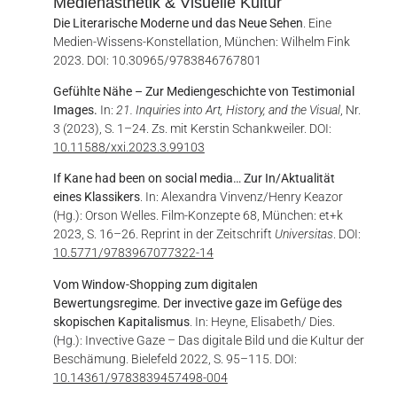
Medienästhetik & Visuelle Kultur
Die Literarische Moderne und das Neue Sehen
. Eine
Medien-Wissens-Konstellation, München: Wilhelm Fink
2023. DOI: 10.30965/9783846767801
Gefühlte Nähe – Zur Mediengeschichte von Testimonial
Images.
In:
21. Inquiries into Art, History, and the Visual
, Nr.
3 (2023), S. 1–24. Zs. mit Kerstin Schankweiler. DOI:
10.11588/xxi.2023.3.99103
If Kane had been on social media… Zur In/Aktualität
eines Klassikers
. In: Alexandra Vinvenz/Henry Keazor
(Hg.): Orson Welles. Film-Konzepte 68, München: et+k
2023, S. 16–26. Reprint in der Zeitschrift
Universitas
. DOI:
10.5771/9783967077322-14
Vom Window-Shopping zum digitalen
Bewertungsregime. Der invective gaze im Gefüge des
skopischen Kapitalismus
. In: Heyne, Elisabeth/ Dies.
(Hg.): Invective Gaze – Das digitale Bild und die Kultur der
Beschämung. Bielefeld 2022, S. 95–115. DOI:
10.14361/9783839457498-004